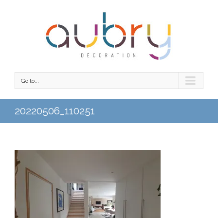
Go to...
20220506_110251