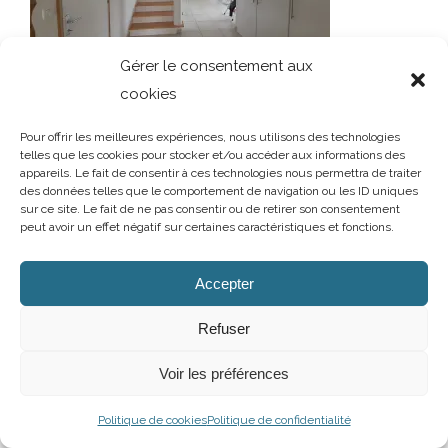
Gérer le consentement aux
cookies
Pour offrir les meilleures expériences, nous utilisons des technologies
telles que les cookies pour stocker et/ou accéder aux informations des
appareils. Le fait de consentir à ces technologies nous permettra de traiter
des données telles que le comportement de navigation ou les ID uniques
sur ce site. Le fait de ne pas consentir ou de retirer son consentement
peut avoir un effet négatif sur certaines caractéristiques et fonctions.
AUBRY DECORATION
/
T.02 96 50 85 21 (showroom n°1)
/
T.02 96 30
60 86 (showroom n°2)
/
aubry-decoration@orange.fr
13 et 15 rue Charles Cartel
/
22400 LAMBALLE
/
Ouvert du mardi au
Accepter
samedi de 10h à 12h et de 14h à 19h
Mentions légales
/
Politique de confidentialité
/
Cookies
Refuser
Facebook
Instagram
Voir les préférences
Politique de cookies
Politique de confidentialité