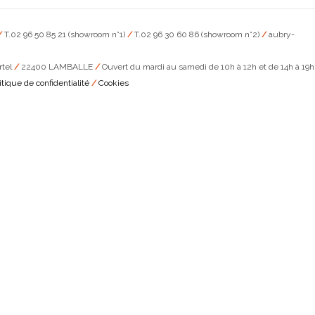
/
T.02 96 50 85 21 (showroom n°1)
/
T.02 96 30 60 86 (showroom n°2)
/
aubry-
rtel
/
22400 LAMBALLE
/
Ouvert du mardi au samedi de 10h à 12h et de 14h à 19h
itique de confidentialité
/
Cookies