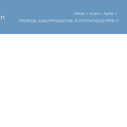
Home
/
Avant / Après
/
_n
76638539_2349378635190729_8177227117193330688_n