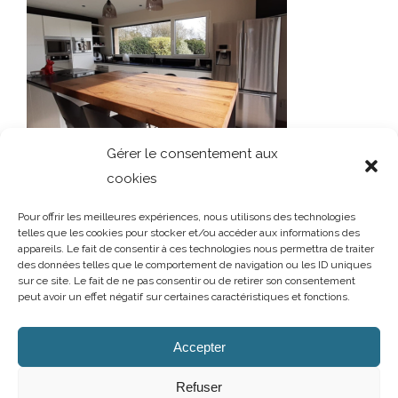
Gérer le consentement aux
cookies
Pour offrir les meilleures expériences, nous utilisons des technologies
telles que les cookies pour stocker et/ou accéder aux informations des
appareils. Le fait de consentir à ces technologies nous permettra de traiter
des données telles que le comportement de navigation ou les ID uniques
sur ce site. Le fait de ne pas consentir ou de retirer son consentement
peut avoir un effet négatif sur certaines caractéristiques et fonctions.
AUBRY DECORATION
/
T.02 96 50 85 21 (showroom n°1)
/
T.02 96 30
60 86 (showroom n°2)
/
aubry-decoration@orange.fr
Accepter
13 et 15 rue Charles Cartel
/
22400 LAMBALLE
/
Ouvert du mardi au
samedi de 10h à 12h et de 14h à 19h
Refuser