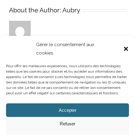
About the Author:
Aubry
Gérer le consentement aux
cookies
Pour offrir les meilleures expériences, nous utilisons des technologies
telles que les cookies pour stocker et/ou accéder aux informations des
appareils. Le fait de consentir à ces technologies nous permettra de traiter
des données telles que le comportement de navigation ou les ID uniques
sur ce site. Le fait de ne pas consentir ou de retirer son consentement
peut avoir un effet négatif sur certaines caractéristiques et fonctions.
AUBRY DECORATION
/
T.02 96 50 85 21 (showroom n°1)
/
T.02 96 30
60 86 (showroom n°2)
/
aubry-decoration@orange.fr
Accepter
13 et 15 rue Charles Cartel
/
22400 LAMBALLE
/
Ouvert du mardi au
samedi de 10h à 12h et de 14h à 19h
Refuser
Mentions légales
/
Politique de confidentialité
/
Cookies