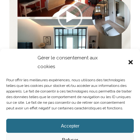
Gérer le consentement aux
cookies
00:00
00:15
Pour offrir les meilleures expériences, nous utilisons des technologies
telles que les cookies pour stocker et/ou accéder aux informations des
appareils. Le fait de consentir à ces technologies nous permettra de traiter
des données telles que le comportement de navigation ou les ID uniques
sur ce site. Le fait de ne pas consentir ou de retirer son consentement
peut avoir un effet négatif sur certaines caractéristiques et fonctions.
AUBRY DECORATION
/
T.02 96 50 85 21 (showroom n°1)
/
T.02 96 30
60 86 (showroom n°2)
/
aubry-decoration@orange.fr
Accepter
13 et 15 rue Charles Cartel
/
22400 LAMBALLE
/
Ouvert du mardi au
samedi de 10h à 12h et de 14h à 19h
Refuser