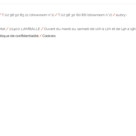
/
T.02 96 50 85 21 (showroom n°1)
/
T.02 96 30 60 86 (showroom n°2)
/
aubry-
rtel
/
22400 LAMBALLE
/
Ouvert du mardi au samedi de 10h à 12h et de 14h à 19h
itique de confidentialité
/
Cookies