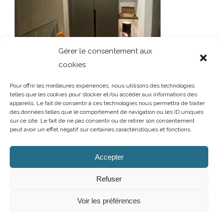
Gérer le consentement aux
cookies
Pour offrir les meilleures expériences, nous utilisons des technologies
telles que les cookies pour stocker et/ou accéder aux informations des
appareils. Le fait de consentir à ces technologies nous permettra de traiter
des données telles que le comportement de navigation ou les ID uniques
sur ce site. Le fait de ne pas consentir ou de retirer son consentement
peut avoir un effet négatif sur certaines caractéristiques et fonctions.
AUBRY DECORATION
/
T.02 96 50 85 21 (showroom n°1)
/
T.02 96 30
60 86 (showroom n°2)
/
aubry-decoration@orange.fr
Accepter
13 et 15 rue Charles Cartel
/
22400 LAMBALLE
/
Ouvert du mardi au
samedi de 10h à 12h et de 14h à 19h
Refuser
Mentions légales
/
Politique de confidentialité
/
Cookies
Voir les préférences
Facebook
Instagram