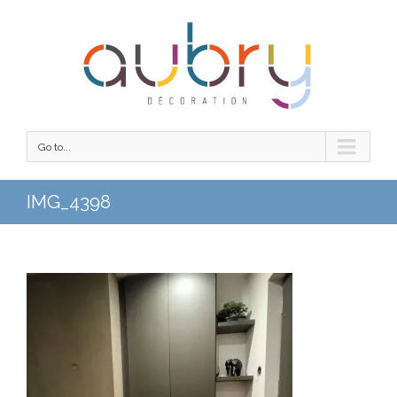
Go to...
IMG_4398