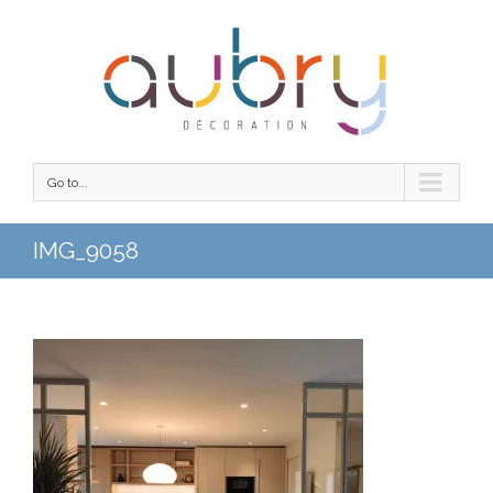
Go to...
IMG_9058