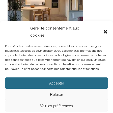
Gérer le consentement aux
cookies
Pour offrir les meilleures expériences, nous utilisons des technologies
telles que les cookies pour stocker et/ou accéder aux informations des
appareils. Le fait de consentir à ces technologies nous permettra de traiter
des données telles que le comportement de navigation ou les ID uniques
sur ce site. Le fait de ne pas consentir ou de retirer son consentement
peut avoir un effet négatif sur certaines caractéristiques et fonctions.
AUBRY DECORATION
/
T.02 96 50 85 21 (showroom n°1)
/
T.02 96 30
60 86 (showroom n°2)
/
aubry-decoration@orange.fr
Accepter
13 et 15 rue Charles Cartel
/
22400 LAMBALLE
/
Ouvert du mardi au
samedi de 10h à 12h et de 14h à 19h
Refuser
Mentions légales
/
Politique de confidentialité
/
Cookies
Voir les préférences
Facebook
Instagram