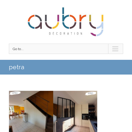
Go to...
petra