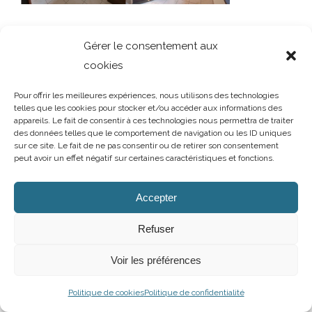
Gérer le consentement aux
cookies
Pour offrir les meilleures expériences, nous utilisons des technologies
AUBRY DECORATION
/
T.02 96 50 85 21 (showroom n°1)
/
T.02 96 30
telles que les cookies pour stocker et/ou accéder aux informations des
appareils. Le fait de consentir à ces technologies nous permettra de traiter
60 86 (showroom n°2)
/
aubry-decoration@orange.fr
des données telles que le comportement de navigation ou les ID uniques
13 et 15 rue Charles Cartel
/
22400 LAMBALLE
/
Ouvert du mardi au
sur ce site. Le fait de ne pas consentir ou de retirer son consentement
samedi de 10h à 12h et de 14h à 19h
peut avoir un effet négatif sur certaines caractéristiques et fonctions.
Mentions légales
/
Politique de confidentialité
/
Cookies
Accepter
Facebook
Instagram
Refuser
Voir les préférences
Politique de cookies
Politique de confidentialité