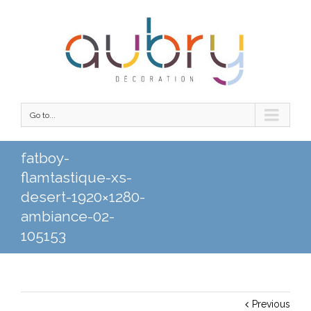
Go to...
fatboy-
flamtastique-xs-
desert-1920×1280-
ambiance-02-
105153
Previous