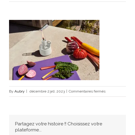
sur
By
Aubry
|
décembre 23rd, 2023
|
Commentaires fermés
fatboy-
flamtastique-
xs-
desert-
Partagez votre histoire !! Choisissez votre
1920×1280-
plateforme...
ambiance-