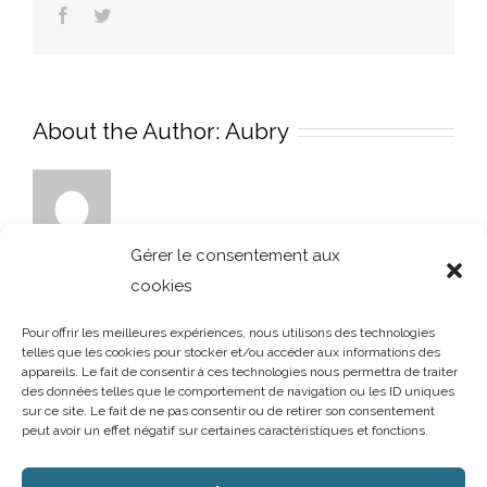
Facebook
Twitter
02-
105153
About the Author:
Aubry
Gérer le consentement aux
cookies
Pour offrir les meilleures expériences, nous utilisons des technologies
telles que les cookies pour stocker et/ou accéder aux informations des
appareils. Le fait de consentir à ces technologies nous permettra de traiter
des données telles que le comportement de navigation ou les ID uniques
sur ce site. Le fait de ne pas consentir ou de retirer son consentement
peut avoir un effet négatif sur certaines caractéristiques et fonctions.
AUBRY DECORATION
/
T.02 96 50 85 21 (showroom n°1)
/
T.02 96 30