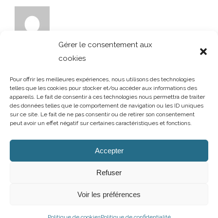
Gérer le consentement aux
cookies
Pour offrir les meilleures expériences, nous utilisons des technologies
telles que les cookies pour stocker et/ou accéder aux informations des
appareils. Le fait de consentir à ces technologies nous permettra de traiter
des données telles que le comportement de navigation ou les ID uniques
sur ce site. Le fait de ne pas consentir ou de retirer son consentement
peut avoir un effet négatif sur certaines caractéristiques et fonctions.
AUBRY DECORATION
/
T.02 96 50 85 21 (showroom n°1)
/
T.02 96 30
60 86 (showroom n°2)
/
aubry-decoration@orange.fr
Accepter
13 et 15 rue Charles Cartel
/
22400 LAMBALLE
/
Ouvert du mardi au
samedi de 10h à 12h et de 14h à 19h
Refuser
Mentions légales
/
Politique de confidentialité
/
Cookies
Voir les préférences
Facebook
Instagram
Politique de cookies
Politique de confidentialité