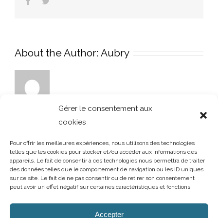
Facebook
Twitter
About the Author:
Aubry
Gérer le consentement aux
cookies
Pour offrir les meilleures expériences, nous utilisons des technologies
telles que les cookies pour stocker et/ou accéder aux informations des
appareils. Le fait de consentir à ces technologies nous permettra de traiter
des données telles que le comportement de navigation ou les ID uniques
sur ce site. Le fait de ne pas consentir ou de retirer son consentement
peut avoir un effet négatif sur certaines caractéristiques et fonctions.
AUBRY DECORATION
/
T.02 96 50 85 21 (showroom n°1)
/
T.02 96 30
60 86 (showroom n°2)
/
aubry-decoration@orange.fr
Accepter