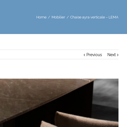
Home
/
Mobilier
/
Chaise ayra verticale – LEMA
Previous
Next