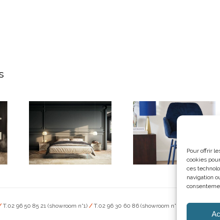
s
Pour offrir 
cookies pour
ces technolo
navigation ou
consentement
Lit Air
Chaise Mood
/
T.02 96 50 85 21 (showroom n°1)
/
T.02 96 30 60 86 (showroom n°2)
/
aubry-
Ac