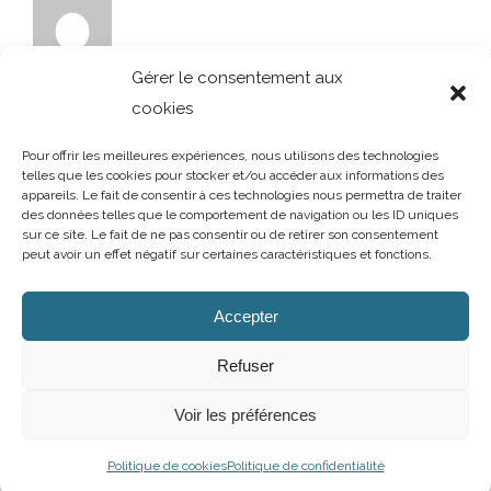
Gérer le consentement aux
cookies
Pour offrir les meilleures expériences, nous utilisons des technologies
telles que les cookies pour stocker et/ou accéder aux informations des
appareils. Le fait de consentir à ces technologies nous permettra de traiter
des données telles que le comportement de navigation ou les ID uniques
sur ce site. Le fait de ne pas consentir ou de retirer son consentement
peut avoir un effet négatif sur certaines caractéristiques et fonctions.
AUBRY DECORATION
/
T.02 96 50 85 21 (showroom n°1)
/
T.02 96 30
60 86 (showroom n°2)
/
aubry-decoration@orange.fr
Accepter
13 et 15 rue Charles Cartel
/
22400 LAMBALLE
/
Ouvert du mardi au
samedi de 10h à 12h et de 14h à 19h
Refuser
Mentions légales
/
Politique de confidentialité
/
Cookies
Voir les préférences
Facebook
Instagram
Politique de cookies
Politique de confidentialité