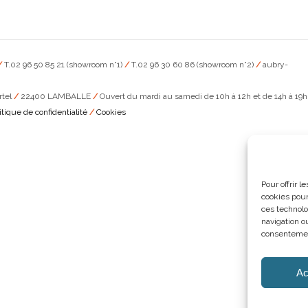
/
T.02 96 50 85 21 (showroom n°1)
/
T.02 96 30 60 86 (showroom n°2)
/
aubry-
rtel
/
22400 LAMBALLE
/
Ouvert du mardi au samedi de 10h à 12h et de 14h à 19h
itique de confidentialité
/
Cookies
Pour offrir 
cookies pour
ces technolo
navigation ou
consentement
Ac