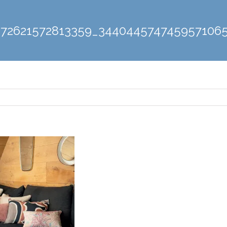
172621572813359_344044574745957106