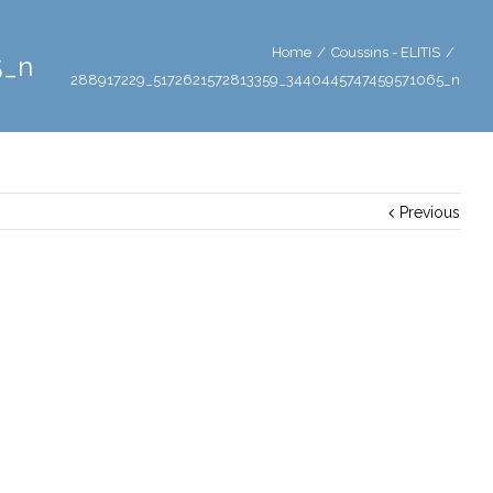
Home
/
Coussins - ELITIS
/
5_n
288917229_5172621572813359_3440445747459571065_n
Previous