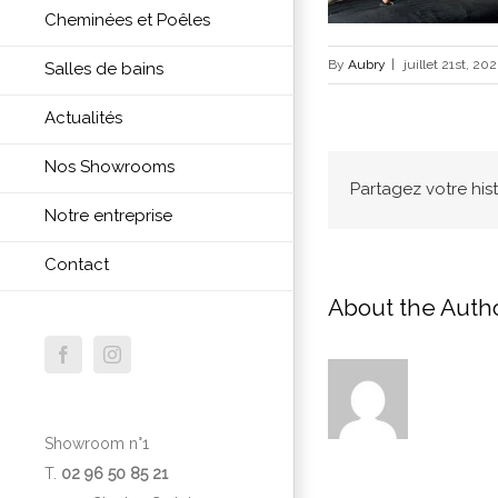
Cheminées et Poêles
By
Aubry
|
juillet 21st, 20
Salles de bains
Actualités
Nos Showrooms
Partagez votre hist
Notre entreprise
Contact
About the Auth
Facebook
Instagram
Showroom n°1
T.
02 96 50 85 21