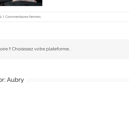
sur
22
|
Commentaires fermés
288917229_5172621572813359_3440445747459571065_n
oire !! Choisissez votre plateforme...
or:
Aubry