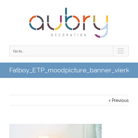
Go to...
Fatboy_ETP_moodpicture_banner_vierkan
Previous