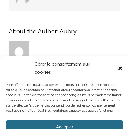
Facebook
Twitter
About the Author:
Aubry
Gérer le consentement aux
cookies
Pour offrir les meilleures expériences, nous utilisons des technologies
telles que les cookies pour stocker et/ou accéder aux informations des
appareils. Le fait de consentir à ces technologies nous permettra de traiter
des données telles que le comportement de navigation ou les ID uniques
sur ce site. Le fait de ne pas consentir ou de retirer son consentement
peut avoir un effet négatif sur certaines caractéristiques et fonctions.
AUBRY DECORATION
/
T.02 96 50 85 21 (showroom n°1)
/
T.02 96 30
60 86 (showroom n°2)
/
aubry-decoration@orange.fr
Accepter