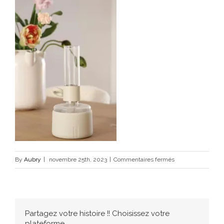
sur
By
Aubry
|
novembre 25th, 2023
|
Commentaires fermés
flamtastique
–
fatboy
Partagez votre histoire !! Choisissez votre
plateforme...