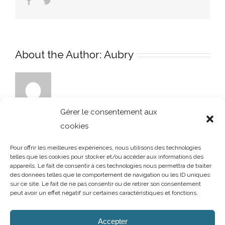
Facebook
Twitter
About the Author:
Aubry
Gérer le consentement aux
cookies
Pour offrir les meilleures expériences, nous utilisons des technologies
telles que les cookies pour stocker et/ou accéder aux informations des
appareils. Le fait de consentir à ces technologies nous permettra de traiter
des données telles que le comportement de navigation ou les ID uniques
sur ce site. Le fait de ne pas consentir ou de retirer son consentement
peut avoir un effet négatif sur certaines caractéristiques et fonctions.
AUBRY DECORATION
/
T.02 96 50 85 21 (showroom n°1)
/
T.02 96 30
60 86 (showroom n°2)
/
aubry-decoration@orange.fr
Accepter