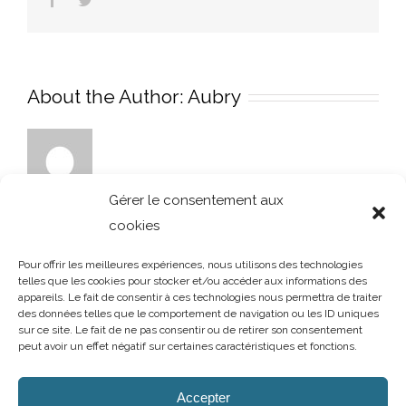
or-
lavabo-
kera-
or-
lago
About the Author:
Aubry
Gérer le consentement aux
cookies
Pour offrir les meilleures expériences, nous utilisons des technologies
telles que les cookies pour stocker et/ou accéder aux informations des
appareils. Le fait de consentir à ces technologies nous permettra de traiter
des données telles que le comportement de navigation ou les ID uniques
sur ce site. Le fait de ne pas consentir ou de retirer son consentement
peut avoir un effet négatif sur certaines caractéristiques et fonctions.
AUBRY DECORATION
/
T.02 96 50 85 21 (showroom n°1)
/
T.02 96 30
60 86 (showroom n°2)
/
aubry-decoration@orange.fr
Accepter