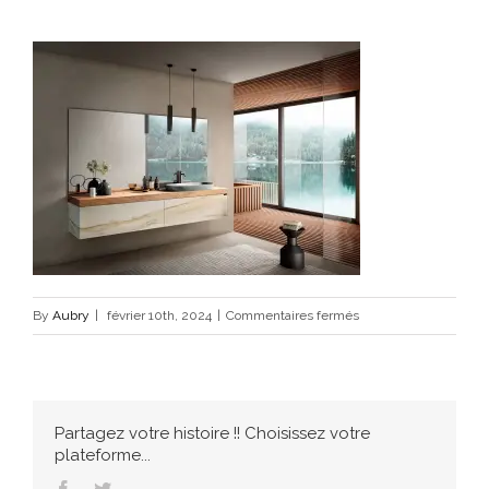
sur
By
Aubry
|
février 10th, 2024
|
Commentaires fermés
mobilier-
de-
salle-
de-
Partagez votre histoire !! Choisissez votre
bains-
plateforme...
design-
Facebook
Twitter