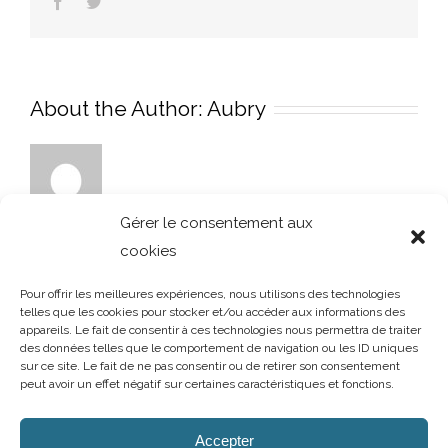
Facebook
Twitter
About the Author:
Aubry
Gérer le consentement aux
cookies
Pour offrir les meilleures expériences, nous utilisons des technologies
telles que les cookies pour stocker et/ou accéder aux informations des
appareils. Le fait de consentir à ces technologies nous permettra de traiter
des données telles que le comportement de navigation ou les ID uniques
sur ce site. Le fait de ne pas consentir ou de retirer son consentement
peut avoir un effet négatif sur certaines caractéristiques et fonctions.
AUBRY DECORATION
/
T.02 96 50 85 21 (showroom n°1)
/
T.02 96 30
60 86 (showroom n°2)
/
aubry-decoration@orange.fr
Accepter