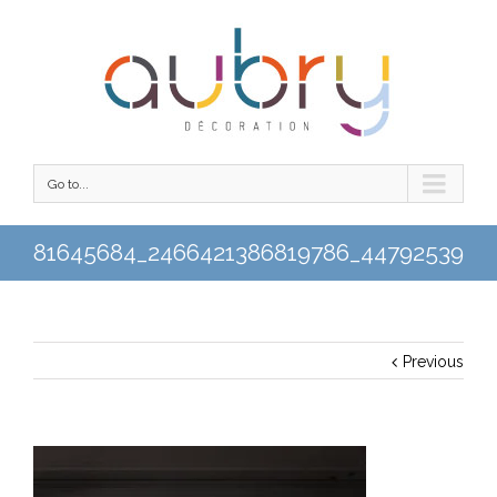
Go to...
81645684_2466421386819786_4479253996
Previous