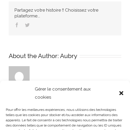
vitre-
Partagez votre histoire !! Choisissez votre
equipe-
plateforme...
or-
Facebook
Twitter
paroi-
amenagee-
36e8-
or-
lago
About the Author:
Aubry
Gérer le consentement aux
cookies
Pour offrir les meilleures expériences, nous utilisons des technologies
telles que les cookies pour stocker et/ou accéder aux informations des
appareils. Le fait de consentir à ces technologies nous permettra de traiter
des données telles que le comportement de navigation ou les ID uniques