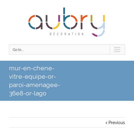
Go to...
mur-en-chene-
vitre-equipe-or-
paroi-amenagee-
36e8-or-lago
Previous