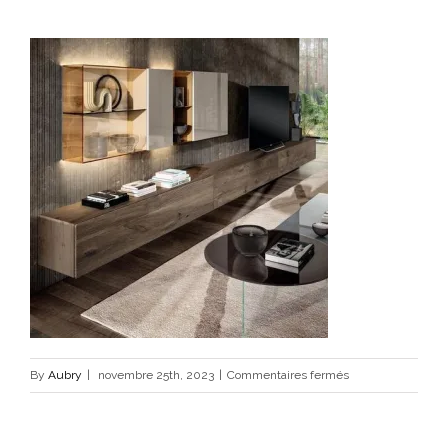
sur
By
Aubry
|
novembre 25th, 2023
|
Commentaires fermés
mur-
en-
chene-