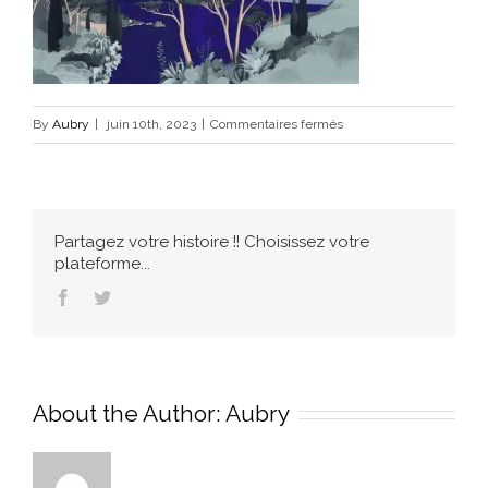
sur
By
Aubry
|
juin 10th, 2023
|
Commentaires fermés
lago-
di-
garda-
blue
Partagez votre histoire !! Choisissez votre
plateforme...
Facebook
Twitter
About the Author:
Aubry