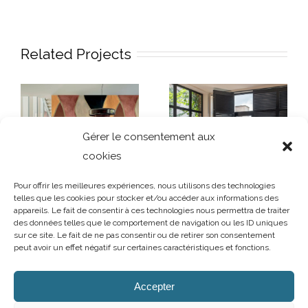
Related Projects
Gérer le consentement aux
cookies
Pour offrir les meilleures expériences, nous utilisons des technologies
telles que les cookies pour stocker et/ou accéder aux informations des
appareils. Le fait de consentir à ces technologies nous permettra de traiter
Volets intérieurs
des données telles que le comportement de navigation ou les ID uniques
Papier peint
JASNO pour
sur ce site. Le fait de ne pas consentir ou de retirer son consentement
chaque pièce
peut avoir un effet négatif sur certaines caractéristiques et fonctions.
AUBRY DECORATION
/
T.02 96 50 85 21 (showroom n°1)
/
T.02 96 30
60 86 (showroom n°2)
/
aubry-decoration@orange.fr
Accepter
13 et 15 rue Charles Cartel
/
22400 LAMBALLE
/
Ouvert du mardi au