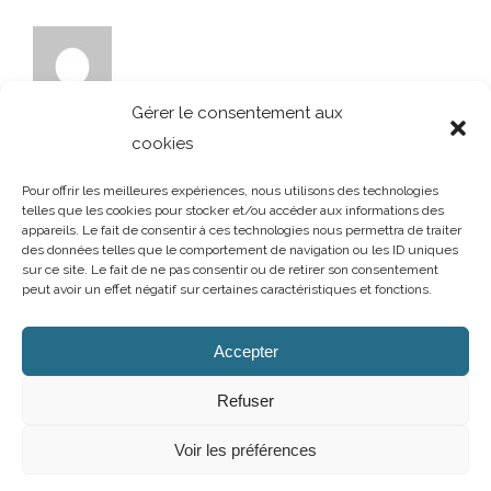
Gérer le consentement aux
cookies
Pour offrir les meilleures expériences, nous utilisons des technologies
telles que les cookies pour stocker et/ou accéder aux informations des
appareils. Le fait de consentir à ces technologies nous permettra de traiter
des données telles que le comportement de navigation ou les ID uniques
sur ce site. Le fait de ne pas consentir ou de retirer son consentement
peut avoir un effet négatif sur certaines caractéristiques et fonctions.
AUBRY DECORATION
/
T.02 96 50 85 21 (showroom n°1)
/
T.02 96 30
60 86 (showroom n°2)
/
aubry-decoration@orange.fr
Accepter
13 et 15 rue Charles Cartel
/
22400 LAMBALLE
/
Ouvert du mardi au
samedi de 10h à 12h et de 14h à 19h
Refuser
Mentions légales
/
Politique de confidentialité
/
Cookies
Voir les préférences
Facebook
Instagram