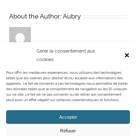
About the Author:
Aubry
Gérer le consentement aux
cookies
Pour offrir les meilleures expériences, nous utilisons des technologies
telles que les cookies pour stocker et/ou accéder aux informations des
appareils. Le fait de consentir à ces technologies nous permettra de traiter
des données telles que le comportement de navigation ou les ID uniques
sur ce site. Le fait de ne pas consentir ou de retirer son consentement
peut avoir un effet négatif sur certaines caractéristiques et fonctions.
AUBRY DECORATION
/
T.02 96 50 85 21 (showroom n°1)
/
T.02 96 30
60 86 (showroom n°2)
/
aubry-decoration@orange.fr
Accepter
13 et 15 rue Charles Cartel
/
22400 LAMBALLE
/
Ouvert du mardi au
samedi de 10h à 12h et de 14h à 19h
Refuser