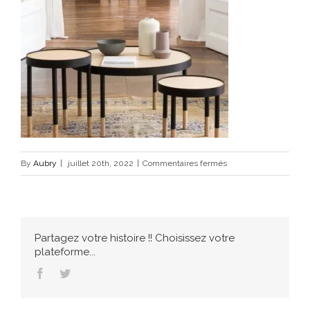
sur
By
Aubry
|
juillet 20th, 2022
|
Commentaires fermés
Table
basse
–
RESISTUB
Partagez votre histoire !! Choisissez votre
plateforme...
Facebook
Twitter