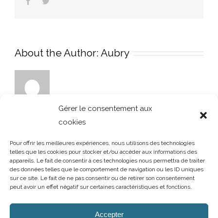
Facebook
Twitter
About the Author:
Aubry
Gérer le consentement aux
cookies
Pour offrir les meilleures expériences, nous utilisons des technologies
telles que les cookies pour stocker et/ou accéder aux informations des
appareils. Le fait de consentir à ces technologies nous permettra de traiter
des données telles que le comportement de navigation ou les ID uniques
sur ce site. Le fait de ne pas consentir ou de retirer son consentement
peut avoir un effet négatif sur certaines caractéristiques et fonctions.
AUBRY DECORATION
/
T.02 96 50 85 21 (showroom n°1)
/
T.02 96 30
60 86 (showroom n°2)
/
aubry-decoration@orange.fr
Accepter