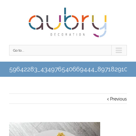
Go to...
59642283_434976540669444_89718291070
Previous