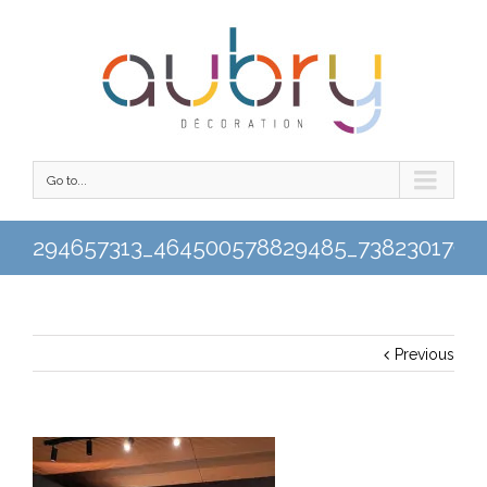
Go to...
294657313_464500578829485_7382301796
Previous