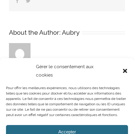
Facebook
Twitter
About the Author:
Aubry
Gérer le consentement aux
cookies
Pour offrir les meilleures expériences, nous utilisons des technologies
telles que les cookies pour stocker et/ou accéder aux informations des
appareils. Le fait de consentir à ces technologies nous permettra de traiter
des données telles que le comportement de navigation ou les ID uniques
sur ce site. Le fait de ne pas consentir ou de retirer son consentement
peut avoir un effet négatif sur certaines caractéristiques et fonctions.
AUBRY DECORATION
/
T.02 96 50 85 21 (showroom n°1)
/
T.02 96 30
60 86 (showroom n°2)
/
aubry-decoration@orange.fr
Accepter