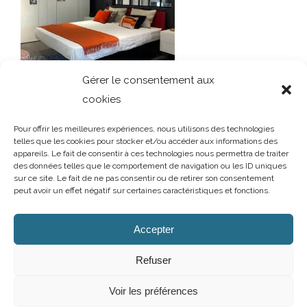
Gérer le consentement aux
cookies
Pour offrir les meilleures expériences, nous utilisons des technologies
telles que les cookies pour stocker et/ou accéder aux informations des
appareils. Le fait de consentir à ces technologies nous permettra de traiter
des données telles que le comportement de navigation ou les ID uniques
sur ce site. Le fait de ne pas consentir ou de retirer son consentement
peut avoir un effet négatif sur certaines caractéristiques et fonctions.
AUBRY DECORATION
/
T.02 96 50 85 21 (showroom n°1)
/
T.02 96 30
60 86 (showroom n°2)
/
aubry-decoration@orange.fr
Accepter
13 et 15 rue Charles Cartel
/
22400 LAMBALLE
/
Ouvert du mardi au
samedi de 10h à 12h et de 14h à 19h
Refuser
Mentions légales
/
Politique de confidentialité
/
Cookies
Voir les préférences
Facebook
Instagram