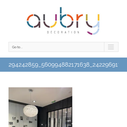
Go to...
294242859_560994882171638_2422969172