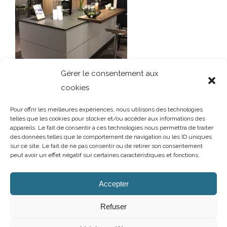
Gérer le consentement aux
cookies
Pour offrir les meilleures expériences, nous utilisons des technologies
telles que les cookies pour stocker et/ou accéder aux informations des
appareils. Le fait de consentir à ces technologies nous permettra de traiter
des données telles que le comportement de navigation ou les ID uniques
sur ce site. Le fait de ne pas consentir ou de retirer son consentement
peut avoir un effet négatif sur certaines caractéristiques et fonctions.
AUBRY DECORATION
/
T.02 96 50 85 21 (showroom n°1)
/
T.02 96 30
60 86 (showroom n°2)
/
aubry-decoration@orange.fr
Accepter
13 et 15 rue Charles Cartel
/
22400 LAMBALLE
/
Ouvert du mardi au
samedi de 10h à 12h et de 14h à 19h
Refuser
Mentions légales
/
Politique de confidentialité
/
Cookies