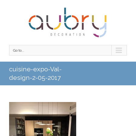
Go to...
cuisine-expo-Val-
design-2-05-2017