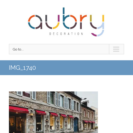
Go to...
IMG_1740