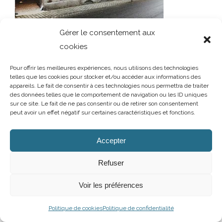
Gérer le consentement aux
cookies
Pour offrir les meilleures expériences, nous utilisons des technologies
telles que les cookies pour stocker et/ou accéder aux informations des
appareils. Le fait de consentir à ces technologies nous permettra de traiter
des données telles que le comportement de navigation ou les ID uniques
sur ce site. Le fait de ne pas consentir ou de retirer son consentement
peut avoir un effet négatif sur certaines caractéristiques et fonctions.
AUBRY DECORATION
/
T.02 96 50 85 21 (showroom n°1)
/
T.02 96 30
60 86 (showroom n°2)
/
aubry-decoration@orange.fr
13 et 15 rue Charles Cartel
/
22400 LAMBALLE
/
Ouvert du mardi au
Accepter
samedi de 10h à 12h et de 14h à 19h
Mentions légales
/
Politique de confidentialité
/
Cookies
Refuser
Facebook
Instagram
Voir les préférences
Politique de cookies
Politique de confidentialité