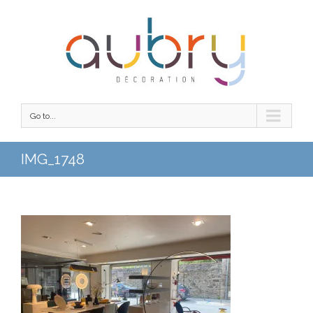
Go to...
IMG_1748