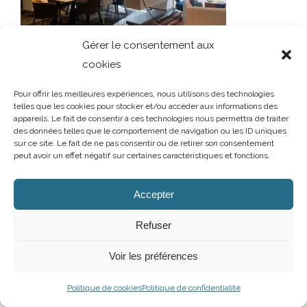
Gérer le consentement aux
cookies
Pour offrir les meilleures expériences, nous utilisons des technologies
telles que les cookies pour stocker et/ou accéder aux informations des
appareils. Le fait de consentir à ces technologies nous permettra de traiter
des données telles que le comportement de navigation ou les ID uniques
sur ce site. Le fait de ne pas consentir ou de retirer son consentement
peut avoir un effet négatif sur certaines caractéristiques et fonctions.
AUBRY DECORATION
/
T.02 96 50 85 21 (showroom n°1)
/
T.02 96 30
60 86 (showroom n°2)
/
aubry-decoration@orange.fr
13 et 15 rue Charles Cartel
/
22400 LAMBALLE
/
Ouvert du mardi au
Accepter
samedi de 10h à 12h et de 14h à 19h
Mentions légales
/
Politique de confidentialité
/
Cookies
Refuser
Facebook
Instagram
Voir les préférences
Politique de cookies
Politique de confidentialité