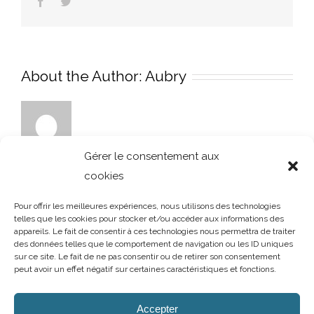
Facebook
Twitter
About the Author:
Aubry
Gérer le consentement aux
cookies
Pour offrir les meilleures expériences, nous utilisons des technologies
telles que les cookies pour stocker et/ou accéder aux informations des
appareils. Le fait de consentir à ces technologies nous permettra de traiter
des données telles que le comportement de navigation ou les ID uniques
sur ce site. Le fait de ne pas consentir ou de retirer son consentement
peut avoir un effet négatif sur certaines caractéristiques et fonctions.
AUBRY DECORATION
/
T.02 96 50 85 21 (showroom n°1)
/
T.02 96 30
60 86 (showroom n°2)
/
aubry-decoration@orange.fr
Accepter