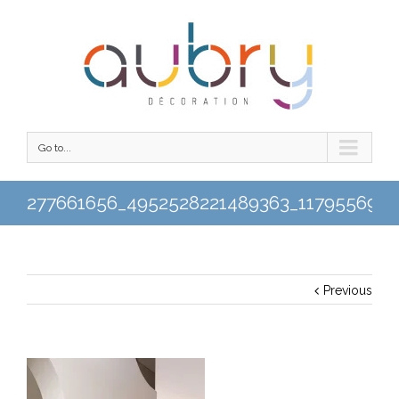
Go to...
277661656_4952528221489363_117955697
Previous