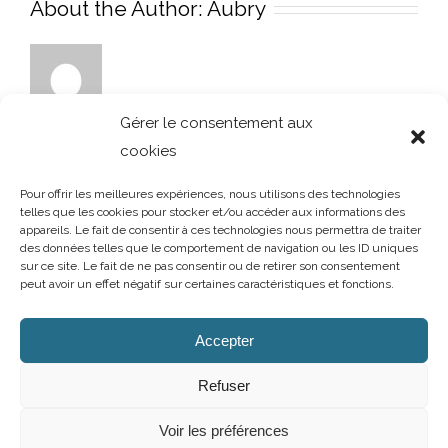
About the Author:
Aubry
Gérer le consentement aux
cookies
Pour offrir les meilleures expériences, nous utilisons des technologies
telles que les cookies pour stocker et/ou accéder aux informations des
appareils. Le fait de consentir à ces technologies nous permettra de traiter
des données telles que le comportement de navigation ou les ID uniques
sur ce site. Le fait de ne pas consentir ou de retirer son consentement
peut avoir un effet négatif sur certaines caractéristiques et fonctions.
AUBRY DECORATION
/
T.02 96 50 85 21 (showroom n°1)
/
T.02 96 30
60 86 (showroom n°2)
/
aubry-decoration@orange.fr
Accepter
13 et 15 rue Charles Cartel
/
22400 LAMBALLE
/
Ouvert du mardi au
samedi de 10h à 12h et de 14h à 19h
Refuser
Mentions légales
/
Politique de confidentialité
/
Cookies
Voir les préférences