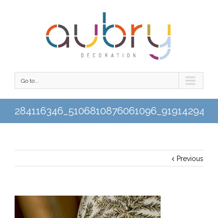
Go to...
284116346_5106810876061096_9191429432
Previous