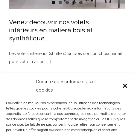
Venez découvrir nos volets
intérieurs en matière bois et
synthétique
Les volets intérieurs (shutters) en bois sont un choix parfait
pour votre maison. [...]
Venez découvrir nos volets intérieurs en
matière bois et synthétique
By
Paul La Droitte
|
juin 28th, 2023
|
Non classé
|
Commentaires
Non classé
Gérer le consentement aux
sur
fermés
cookies
Venez
Read More
découvrir
Pour offrir les meilleures expériences, nous utilisons des technologies
nos
telles que les cookies pour stocker et/ou accéder aux informations des
volets
appareils. Le fait de consentir à ces technologies nous permettra de traiter
intérieurs en
des données telles que le comportement de navigation ou les ID uniques
sur ce site. Le fait de ne pas consentir ou de retirer son consentement
matière
peut avoir un effet négatif sur certaines caractéristiques et fonctions.
bois