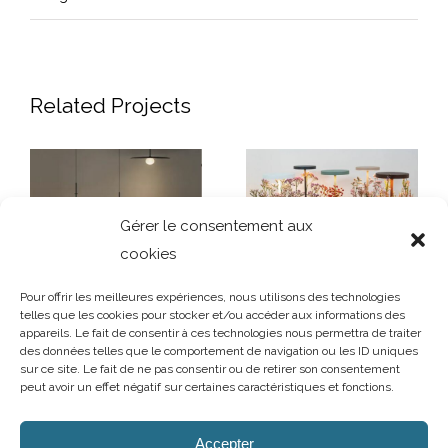
Related Projects
Gérer le consentement aux
cookies
Pour offrir les meilleures expériences, nous utilisons des technologies
telles que les cookies pour stocker et/ou accéder aux informations des
appareils. Le fait de consentir à ces technologies nous permettra de traiter
des données telles que le comportement de navigation ou les ID uniques
Suspension
Lampe à poser
sur ce site. Le fait de ne pas consentir ou de retirer son consentement
Tempo
peut avoir un effet négatif sur certaines caractéristiques et fonctions.
AUBRY DECORATION
/
T.02 96 50 85 21 (showroom n°1)
/
T.02 96 30
60 86 (showroom n°2)
/
aubry-decoration@orange.fr
Accepter