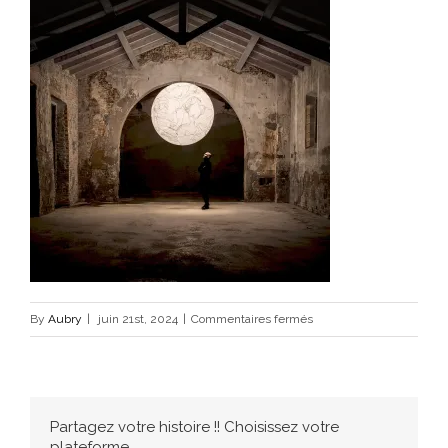
sur
By
Aubry
|
juin 21st, 2024
|
Commentaires fermés
DAIVDE
GROOPI
–
MOON_02
Partagez votre histoire !! Choisissez votre
plateforme...