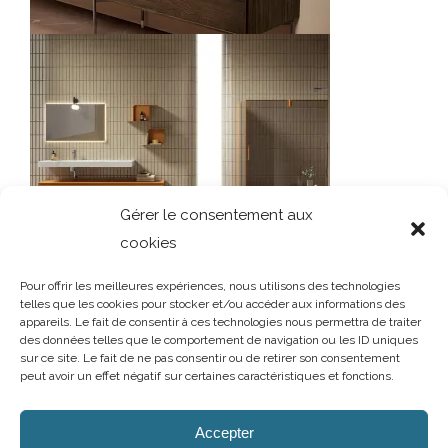
Salle de Bain HERITAGE
Salles de bains
Gérer le consentement aux
cookies
Pour offrir les meilleures expériences, nous utilisons des technologies
telles que les cookies pour stocker et/ou accéder aux informations des
appareils. Le fait de consentir à ces technologies nous permettra de traiter
des données telles que le comportement de navigation ou les ID uniques
Une nouvelle ligne redessine votre
sur ce site. Le fait de ne pas consentir ou de retirer son consentement
salle de bain
peut avoir un effet négatif sur certaines caractéristiques et fonctions.
Salles de bains
AUBRY DECORATION
/
T.02 96 50 85 21 (showroom n°1)
/
T.02 96 30
60 86 (showroom n°2)
/
aubry-decoration@orange.fr
Accepter